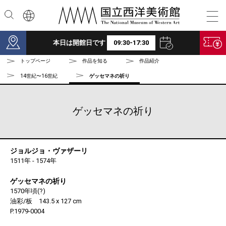
本文へ
本日は開館日です
09:30-17:30
トップページ
作品を知る
作品紹介
14世紀〜16世紀
ゲッセマネの祈り
ゲッセマネの祈り
ジョルジョ・ヴァザーリ
1511年 - 1574年
ゲッセマネの祈り
1570年頃(?)
油彩/板 143.5 x 127 cm
P.1979-0004