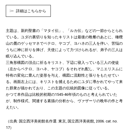
詳細はこちらから
主題は、新約聖書の「マタイ伝」、「ルカ伝」などの一節からとられ
ている。ユダの裏切りを知ったキリストは最後の晩餐のあとに、橄欖
山の麓のゲッセマネでペテロ、ヤコブ、ヨハネの三人を伴い、苦悩の
うちに神に祈りを捧げ、天使によって力づけられるが、弟子の三人は
眠り込んでいる。
三角形構図の頂点に祈るキリスト、下辺に寝入っている三人の使徒
（左からペテロ、ヨハネ、ヤコブ）をそれぞれ配し、マニエリスムに
特有の変化に豊んだ姿形を与え、構図に流動性と張りをもたせてい
る。画面左上には、キリストを捕えるためにユダに導かれてやって来
た群衆が描かれており、この主題の伝統的図像に従っている。
かつて本作品は比較的初期の1545-46年頃のものと考えられていた
が、制作様式、関連する素描の分析から、ヴァザーリの晩年の作と考
えたい。
（出典: 国立西洋美術館名作選. 東京, 国立西洋美術館, 2006. cat. no.
17）