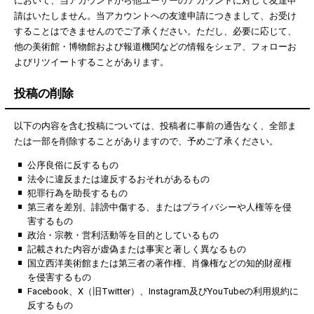
において、当アカウントから他ユーザーのアカウントに対して友達申
請はいたしません。当アカウントへの友達申請につきまして、お受け
することはできませんのでご了承ください。ただし、必要に応じて、
他の美術館・博物館および報道機関などの情報をシェア、フォローお
よびリツイートすることがあります。
投稿の削除
以下の内容を含む投稿については、投稿者に事前の通告なく、全部ま
たは一部を削除することがありますので、予めご了承ください。
公序良俗に反するもの
法令に違反または違反するおそれがあるもの
犯罪行為を助長するもの
第三者を差別、誹謗中傷する、またはプライバシーや人権等を侵
害するもの
政治・宗教・営利活動等を目的としているもの
記載された内容が虚偽または事実と著しく異なるもの
国立西洋美術館または第三者の著作権、肖像権などの知的財産権
を侵害するもの
Facebook、X（旧Twitter）、Instagram及びYouTubeの利用規約に
反するもの