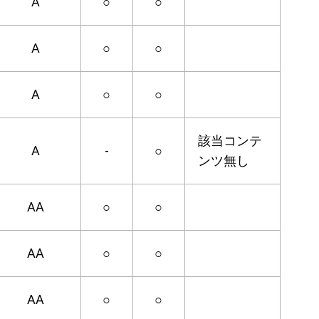
A
○
○
A
○
○
A
○
○
該当コンテ
A
-
○
ンツ無し
AA
○
○
AA
○
○
AA
○
○