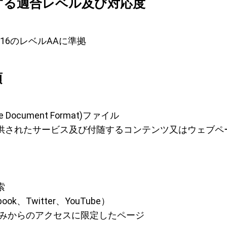
する適合レベル及び対応度
3:2016のレベルAAに準拠
項
ble Document Format)ファイル
供されたサービス及び付随するコンテンツ又はウェブペ
索
ook、Twitter、YouTube）
のみからのアクセスに限定したページ