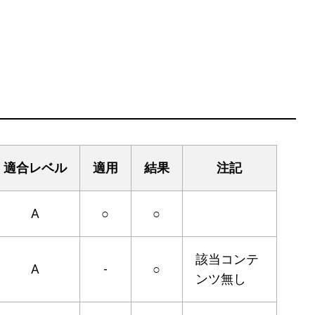
適合レベル
適用
結果
注記
A
○
○
該当コンテ
A
-
○
ンツ無し