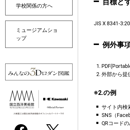
目標と
学校関係の方へ
JIS X 8341-
ミュージアムショ
ップ
例外事
PDF(Porta
外部から提
※2.の例
サイト内検
SNS（Faceb
QRコード