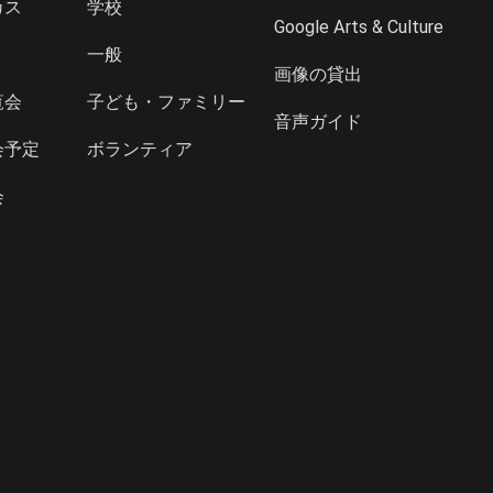
カス
学校
Google Arts & Culture
一般
画像の貸出
覧会
子ども・ファミリー
音声ガイド
会予定
ボランティア
会