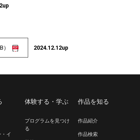
22up
B）
2024.12.12up
る
体験する・学ぶ
作品を知る
プログラムを見つけ
作品紹介
る
ン・イ
作品検索