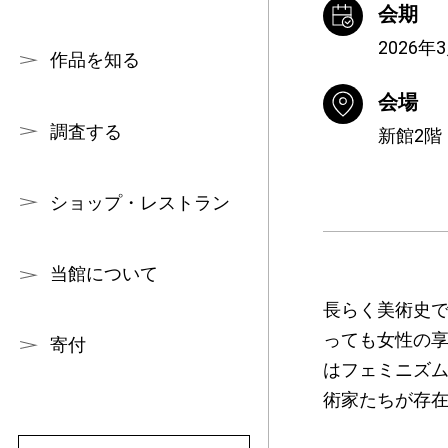
会期
2026年
作品を知る
会場
調査する
新館2階
ショップ・レストラン
当館について
⾧らく美術史
っても女性の享
寄付
はフェミニズ
術家たちが存