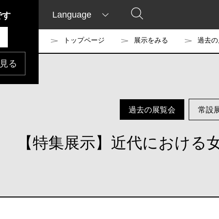
Language
です
トップページ
展示をみる
過去の
見る
過去の展覧会
常設
【特集展示】近代における