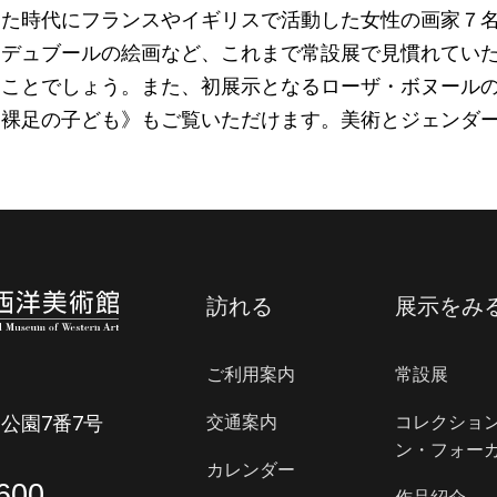
した時代にフランスやイギリスで活動した女性の画家７
・デュブールの絵画など、これまで常設展で見慣れてい
ることでしょう。また、初展示となるローザ・ボヌール
《裸足の子ども》もご覧いただけます。美術とジェンダ
訪れる
展示をみ
ご利用案内
常設展
公園7番7号
交通案内
コレクショ
ン・フォー
カレンダー
600