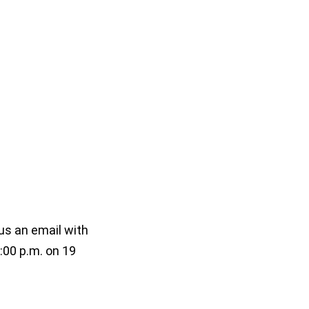
 us an email with
:00 p.m. on 19