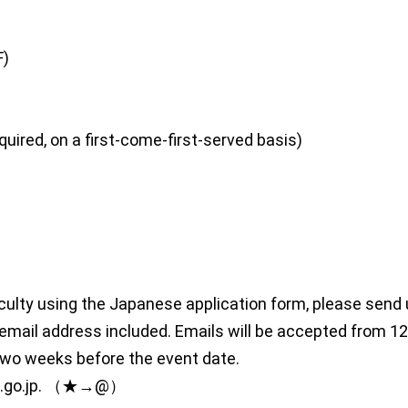
F)
quired, on a first-come-first-served basis)
ficulty using the Japanese application form, please send
mail address included. Emails will be accepted from 12
two weeks before the event date.
a.go.jp. （★→@）