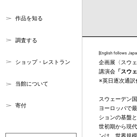
作品を知る
調査する
[English follows Japa
ショップ・レストラン
企画展〈スウェ
講演会
「スウ
※英日逐次通訳
当館について
スウェーデン国
寄付
ヨーロッパで
ションの基盤と
世初期から現
ンは、世界規