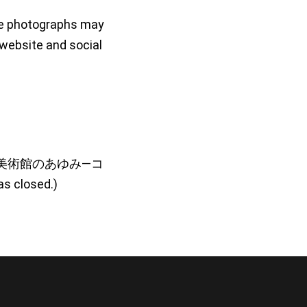
ese photographs may
website and social
美術館のあゆみ―コ
as closed.
)