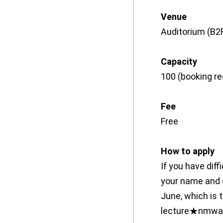
Venue
Auditorium (B2
Capacity
100 (booking re
Fee
Free
How to apply
If you have dif
your name and e
June, which is 
lecture★nmw