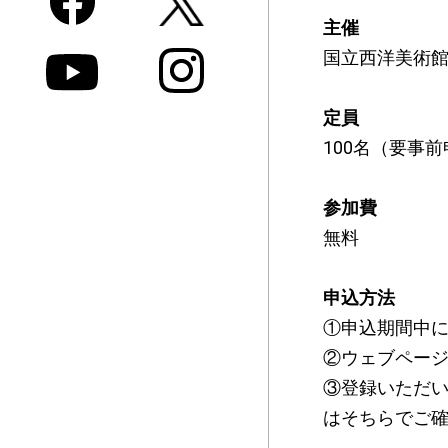
主催
国立西洋美術
定員
100名（要事
参加費
無料
申込方法
①申込期間中
②ウェブペー
③登録いただ
はそちらでご