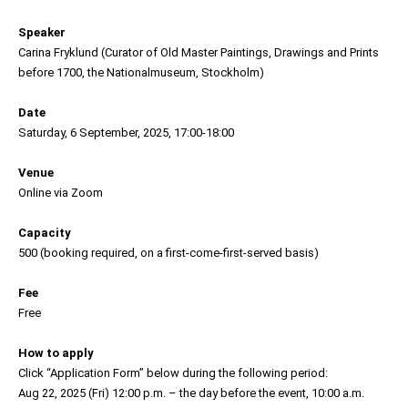
Speaker
Carina Fryklund (Curator of Old Master Paintings, Drawings and Prints
before 1700, the Nationalmuseum, Stockholm)
Date
Saturday, 6 September, 2025, 17:00-18:00
Venue
Online via Zoom
Capacity
500 (booking required, on a first-come-first-served basis)
Fee
Free
How to apply
Click “Application Form” below during the following period:
Aug 22, 2025 (Fri) 12:00 p.m. – the day before the event, 10:00 a.m.