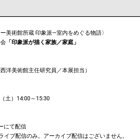
ー美術館所蔵 印象派―室内をめぐる物語〉
演会
「印象派が描く家族／家庭」
立西洋美術館主任研究員／本展担当）
（土）14:00～15:30
ナーにて配信
ライブ配信のみ。アーカイブ配信はございません。