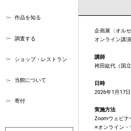
作品を知る
企画展〈オルセ
調査する
オンライン講
講師
ショップ・レストラン
袴田紘代（国
当館について
日時
2026年1月17日
寄付
実施方法
Zoomウェビ
※オンライン・