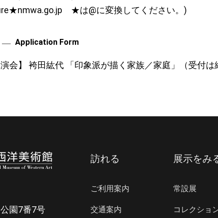
cture★nmwa.go.jp ★は@に変換してください。)
Application Form
演会】 袴田紘代 「印象派が描く家族／家庭」（受付は終
訪れる
展示をみ
ご利用案内
常設展
公園7番7号
交通案内
コレクショ