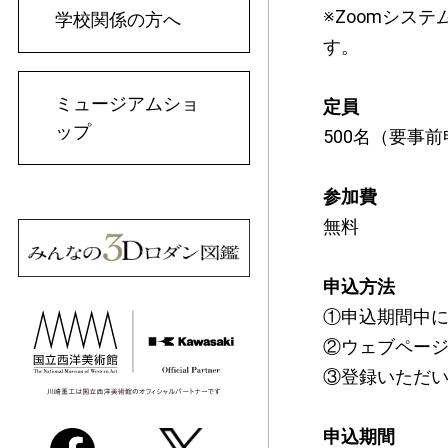
※Zoomシス
学校関係の方へ
す。
ミュージアムショ
定員
ップ
500名（要事
参加費
無料
申込方法
①申込期間中
②ウェブペー
③登録いただ
申込期間