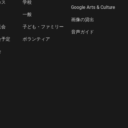
カス
学校
Google Arts & Culture
一般
画像の貸出
覧会
子ども・ファミリー
音声ガイド
会予定
ボランティア
会