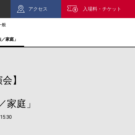
アクセス
入場料・チケット
一般
族／家庭」
演会】
／家庭」
5:30