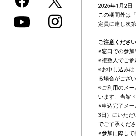
2026年1月2日
この期間外は
定員に達し次
ご注意くださ
※窓口での参加
※複数人でご参
※お申し込み
る場合がござ
※ご利用のメ
います。当館ド
※申込完了メー
3日）にいただ
でご了承くだ
※参加に際して