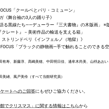
on in FOCUS「クールベとパリ・コミューン」
ドガ《舞台袖の3人の踊り子》
物語る黒線たち――デューラー『三大書物』の木版画」 ※
「『クレート』－美術作品の輸送を支える箱」
ト・ストリンドベリ《インフェルノ（地獄）》
tion in FOCUS「ブラックの静物画―手で触れることのでき
田有寿、新藤淳、髙嶋美穂、中田明日佳、邊牟木尚美、山枡あおい
田美緖、風戸美伶（すべて当館研究員）
ンケートへのご回答
にもぜひご協力ください。
術館でクリスマス」に関する情報はこちら
から