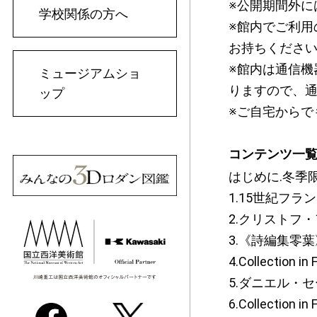
※公開期間外に
学校関係の方へ
※館内でご利用
お持ちくださ
※館内は通信機
ミュージアムショ
りますので、
ップ
※ご自宅からで
コンテンツ一
はじめに.冬季
1.15世紀フ
2.クリストフ
3.《詩編集零葉》
4.Collect
5.ダニエル・
6.Collect