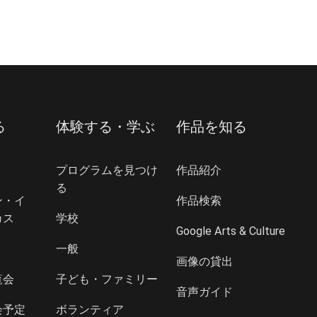
る
体験する・学ぶ
作品を知る
プログラムを見つけ
作品紹介
る
ン・イ
作品検索
カス
学校
Google Arts & Culture
一般
画像の貸出
覧会
子ども・ファミリー
音声ガイド
会予定
ボランティア