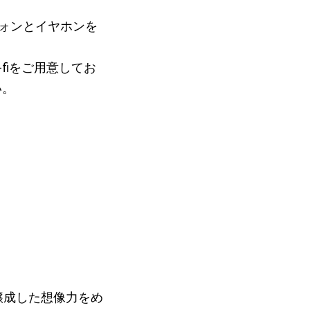
ォンとイヤホンを
fiをご用意してお
い。
』が醸成した想像力をめ