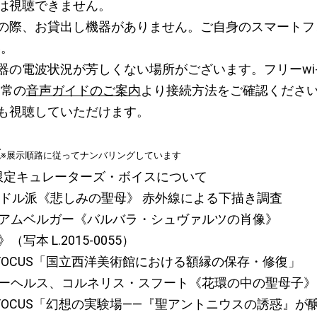
は視聴できません。
の際、お貸出し機器がありません。ご自身のスマートフ
い。
器の電波状況が芳しくない場所がございます。フリーwi-
通常の
音声ガイドのご案内
より接続方法をご確認くださ
も視聴していただけます。
覧
※展示順路に従ってナンバリングしています
限定キュレーターズ・ボイスについて
ランドル派《悲しみの聖母》 赤外線による下描き調査
・アムベルガー《バルバラ・シュヴァルツの肖像》
（写本 L.2015-0055）
ion in FOCUS「国立西洋美術館における額縁の保存・修復」
セーヘルス、コルネリス・スフート《花環の中の聖母子》
ion in FOCUS「幻想の実験場――『聖アントニウスの誘惑