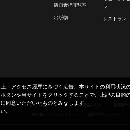
版画素描閲覧室
プ
出版物
レストラン
上、アクセス履歴に基づく広告、本サイトの利用状況の把
」ボタンや当サイトをクリックすることで、上記の目的
とに同意いただいたものとみなします
イトマップ
学校関係の方へ
プレス関係の方へ
採用情
さい。
著作権とサイトポリシー
SNS運用ポリシー