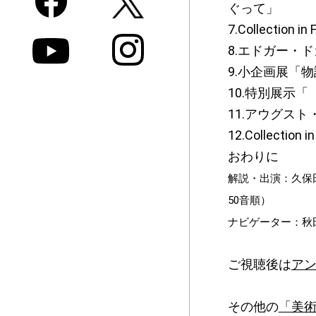
ぐって」
7.Collecti
8.エドガー・
9.小企画展「
10.特別展示
11.アウグス
12.Collec
おわりに
解説・出演：久保
50音順）
ナビゲーター：秋
ご視聴後は
ア
その他の
「美