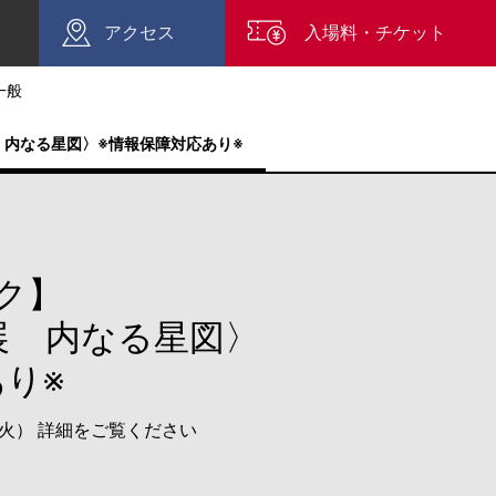
アクセス
入場料・チケット
一般
内なる星図〉※情報保障対応あり※
ク】
展 内なる星図〉
り※
（火） 詳細をご覧ください