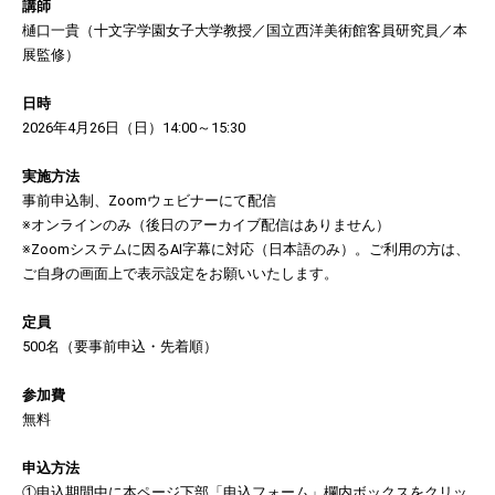
講師
樋口一貴（十文字学園女子大学教授／国立西洋美術館客員研究員／本
展監修）
日時
2026年4月26日（日）14:00～15:30
実施方法
事前申込制、Zoomウェビナーにて配信
※オンラインのみ（後日のアーカイブ配信はありません）
※Zoomシステムに因るAI字幕に対応（日本語のみ）。ご利用の方は、
ご自身の画面上で表示設定をお願いいたします。
定員
500名（要事前申込・先着順）
参加費
無料
申込方法
①申込期間中に本ページ下部「申込フォーム」欄内ボックスをクリッ