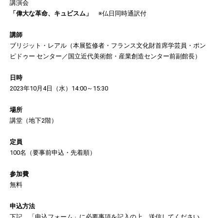
講演会
「偉大な革命、キュビスム」
※仏日同時通訳付
講師
ブリジット・レアル（本展監修者・フランス文化財首席学芸員・ポン
ピドゥー センター／国立近代美術館・産業創造センター前副館長）
日時
2023年10月4日（水）14:00～15:30
場所
講堂（地下2階）
定員
100名（要事前申込・先着順）
参加費
無料
申込方法
下記、「申込フォーム」に必要事項を記入の上、送信してください。