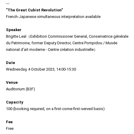
---
"The Great Cubist Revolution"
French-Japanese simultaneous interpretation available
Speaker
Brigitte Leal（Exhibition Commissioner General, Conservatrice générale
du Patrimoine, former Deputy Director, Centre Pompidou / Musée
national d’art moderne - Centre création industrielle）
Date
Wednesday, 4 October 2023, 14:00-15:30
Venue
Auditorium (B2F)
Capacity
100 (booking required, on a first-come-first-served basis)
Fee
Free