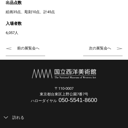
出品点数
絵画35点、彫刻10点、計45点
入場者数
6,057人
前の展覧会へ
次の展覧会へ
〒110-0007
東京都台東区上野公園7番7号
050-5541-8600
ハローダイヤル
訪れる