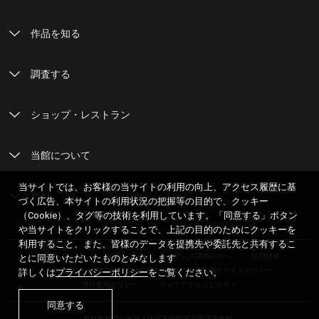
作品を知る
調査する
ショップ・レストラン
当館について
当サイトでは、お客様の当サイトの利用の向上、アクセス履歴に基
寄付
づく広告、本サイトの利用状況の把握等の目的で、クッキー
（Cookie）、タグ等の技術を利用しています。「同意する」ボタン
や当サイトをクリックすることで、上記の目的のためにクッキーを
利用すること、また、皆様のデータを提携先や委託先と共有するこ
サイトマップ
学校関係の方へ
プレス関係の方へ
採用情報
とに同意いただいたものとみなします
入札情報
独立行政法人国立美術館
著作権とサイトポリシー
詳しくは
プライバシーポリシー
をご覧ください。
SNS運用ポリシー
ウェブアクセシビリティ
同意する
©2020 独立行政法人国立美術館国立西洋美術館.