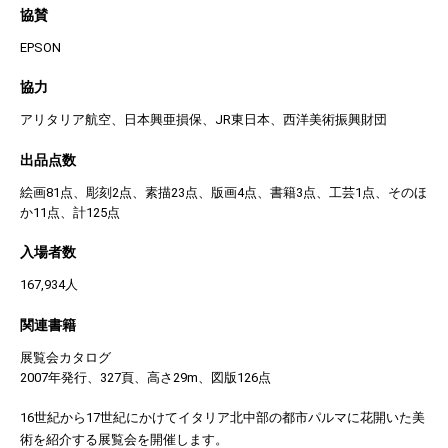
協賛
EPSON
協力
アリタリア航空、日本興亜損保、JR東日本、西洋美術振興財団
出品点数
絵画81点、彫刻2点、素描23点、版画4点、書籍3点、工芸1点、そのほ
か11点、計125点
入場者数
167,934人
関連書籍
展覧会カタログ
2007年発行、327頁、高さ29m、図版126点
16世紀から17世紀にかけてイタリア北中部の都市パルマに花開いた美
術を紹介する展覧会を開催します。