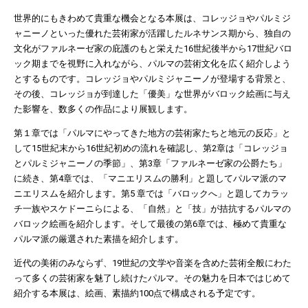
世界的にもきわめて貴重な機会となる本展は、コレッジョやパルミジ
ャニーノといった優れた芸術家が活躍したルネサンス期から、独自の
文化がファルネーゼ家の庇護のもと栄えた16世紀後半から17世紀バロ
ック期までを視野に入れながら、パルマの芸術文化を広く紹介しよう
とするものです。コレッジョやパルミジャニーノが登場する背景と、
その後、コレッジョが到達した「優美」な世界がバロック絵画に与え
た影響を、数多くの作品により展観します。
第１章では「パルマにやってきた地方の芸術家たちと地元の反応」と
して15世紀末から16世紀初めの流れを確認し、第2章は「コレッジョ
とパルミジャニーノの季節」、第3章「ファルネーゼ家の公爵たち」
に続き、第4章では、「マニエリスムの勝利」と題してパルマ派のマ
ニエリスムを紹介します。第5 章では「バロックへ」と題してカラッ
チ一族やスケドーニらによる、「自然」と「技」が拮抗するパルマの
バロック絵画を紹介します。そして最後の第6章では、極めて貴重な
パルマ派の厳選された素描を紹介します。
近代の美術のみならず、19世紀の文学や音楽を含めた芸術全般にわた
って多くの芸術家を魅了し続けたパルマ。その魅力を日本ではじめて
紹介する本展は、絵画、素描約100点で構成される予定です。