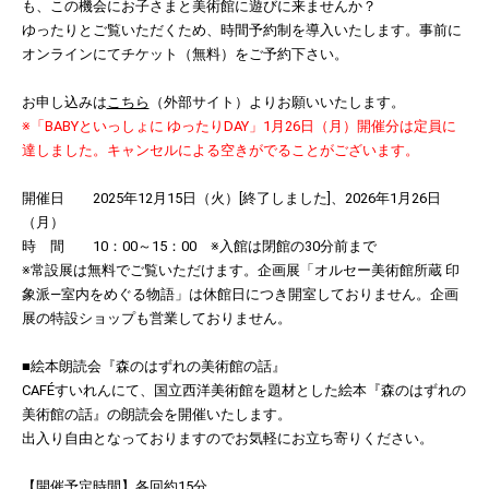
も、この機会にお子さまと美術館に遊びに来ませんか？
ゆったりとご覧いただくため、時間予約制を導入いたします。事前に
オンラインにてチケット（無料）をご予約下さい。
お申し込みは
こちら
（外部サイト）よりお願いいたします。
※「BABYといっしょに ゆったりDAY」1月26日（月）開催分は定員に
達しました。キャンセルによる空きがでることがございます。
開催日 2025年12月15日（火）[終了しました]、2026年1月26日
（月）
時 間 10：00～15：00 ※入館は閉館の30分前まで
※常設展は無料でご覧いただけます。企画展「オルセー美術館所蔵 印
象派―室内をめぐる物語」は休館日につき開室しておりません。企画
展の特設ショップも営業しておりません。
■絵本朗読会『森のはずれの美術館の話』
CAFÉすいれんにて、国立西洋美術館を題材とした絵本『森のはずれの
美術館の話』の朗読会を開催いたします。
出入り自由となっておりますのでお気軽にお立ち寄りください。
【開催予定時間】各回約15分