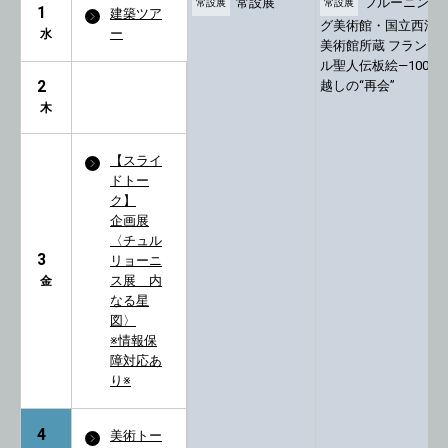
常設展
フルーニン
常設展
常設展
1
建築ツア
グ美術館・国立西洋
ー
水
美術館所蔵 フランド
ル聖人伝板絵―100年
2
越しの“再会”
木
【スライ
ドトー
ク】
企画展
〈チュル
3
リョーニ
ス展 内
金
なる星
図〉
※情報保
障対応あ
り※
4
美術トー