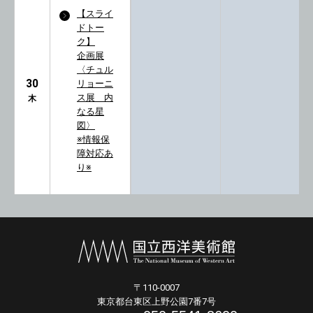
【スライ
ドトー
ク】
企画展
〈チュル
30
リョーニ
ス展 内
木
なる星
図〉
※情報保
障対応あ
り※
〒110-0007
東京都台東区上野公園7番7号