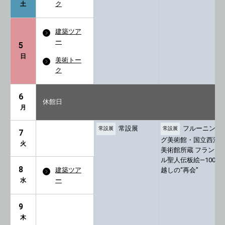
ク
土
建築ツア
ー
5
日
美術トー
ク
6
休館日
月
常設展
フルーニン
常設展
常設展
7
グ美術館・国立西洋
火
美術館所蔵 フランド
ル聖人伝板絵―100年
8
建築ツア
越しの“再会”
ー
水
9
木