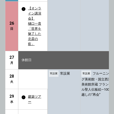
【オンラ
イン講演
会】
26
樋口一貴
「世界を
日
魅了した
北斎の
藍」
27
休館日
月
常設展
フルーニン
常設展
常設展
28
グ美術館・国立西洋
火
美術館所蔵 フランド
ル聖人伝板絵―100年
越しの“再会”
29
建築ツア
ー
水