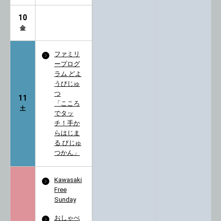
10
金
ファミリ
ープログ
ラム どよ
うびじゅ
つ
11
「こころ
土
でタッ
チ！手か
らはじま
る びじゅ
つかん」
Kawasaki
Free
Sunday
おしゃべ