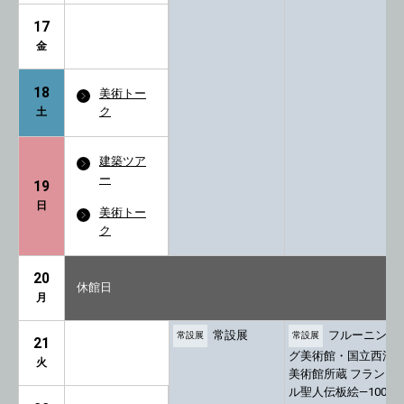
17
金
18
美術トー
ク
土
建築ツア
ー
19
日
美術トー
ク
20
休館日
月
常設展
フルーニン
常設展
常設展
21
グ美術館・国立西洋
火
美術館所蔵 フランド
ル聖人伝板絵―100年