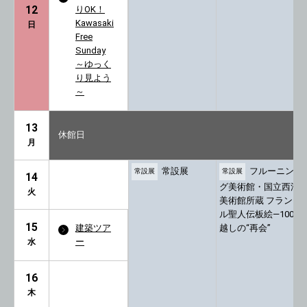
りOK！
12
Kawasaki
日
Free
Sunday
～ゆっく
り見よう
～
13
休館日
月
常設展
フルーニン
常設展
常設展
14
グ美術館・国立西洋
火
美術館所蔵 フランド
ル聖人伝板絵―100年
15
建築ツア
越しの“再会”
ー
水
16
木