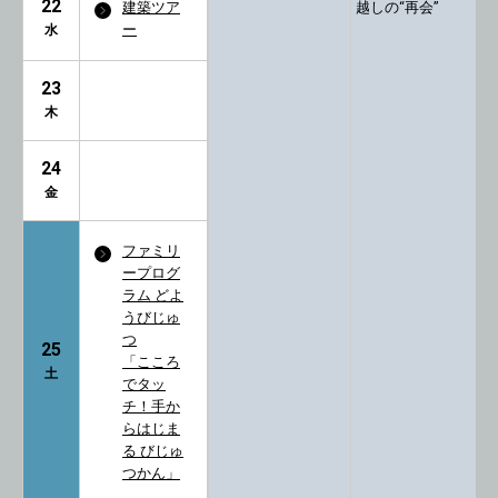
22
建築ツア
越しの“再会”
ー
水
23
木
24
金
ファミリ
ープログ
ラム どよ
うびじゅ
つ
25
「こころ
土
でタッ
チ！手か
らはじま
る びじゅ
つかん」